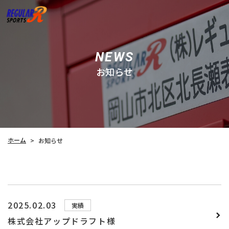
NEWS
お知らせ
硬式野球ボール移行サポート練習会 申込
はこちら
ホーム
ホーム
お知らせ
>
スポーツコンシェルジュ
オリジナルウェア・グッズ企画販売
コーチング事業
2025.02.03
実績
納品実績
株式会社アップドラフト様